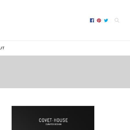
UT
BLE